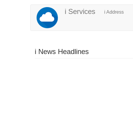
Skip
ユ
メ
i Services
i Address
to
ー
イ
main
content
ザ
ン
ー
ナ
ア
ビ
i News Headlines
カ
ゲ
ウ
ー
ン
シ
ト
ョ
メ
ン
ニ
ュ
ー