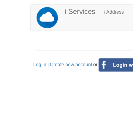
Skip
ユ
メ
i Services
i Address
to
ー
イ
main
content
ザ
ン
ー
ナ
ア
ビ
カ
ゲ
Log in
|
Create new account
or
ウ
ー
ン
シ
ト
ョ
メ
ン
ニ
ュ
ー