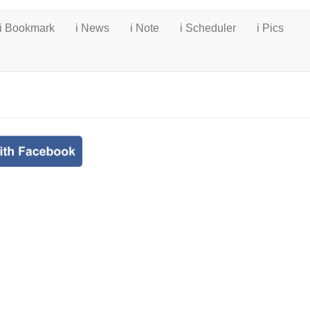
i Bookmark
i News
i Note
i Scheduler
i Pics